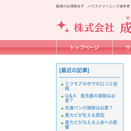
銀座のお掃除女子 ハウスクリーニング成幸者ブ
トップページ
サ
[最近の記事]
ミツモアの中での口コミ投
稿
Q＆A 食洗器の掃除は必
要？
洗濯パンの掃除は必要？
黒カビが生える原因
黒カビが与える人体への影
響