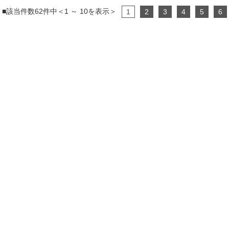
■該当件数62件中＜1 ～ 10を表示＞
1
2
3
4
5
6