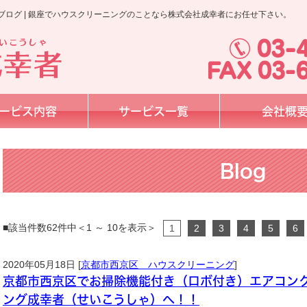
ログ | 銀座でハウスクリーニングのことなら株式会社成幸者にお任せ下さい。
ービス内容
サービス一覧
会社概
Blog
■該当件数62件中＜1 ～ 10を表示＞
1
2
3
4
5
6
2020年05月18日 [
京都市西京区 ハウスクリーニング
]
京都市西京区でお掃除機能付き（ロボ付き）エアコン
ング成幸者（せいこうしゃ）へ！！