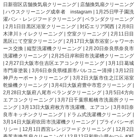
日新宿区店舗換気扇クリーニング
|
店舗換気扇クリーニング
|
ハウスクリーニング成幸者 instagram
|
1月25日甲子園洗
濯パン・レンジフードクリーニング
|
ベランダクリーニング
|
2月1日目黒区浴室クリーニング
|
対応エリア関西
|
2月8日
木津川トイレクリーニング
|
空室クリーニング
|
2月11日目
黒区にて空室クリーニング
|
2月17日大阪市浴室シャワーホ
ース交換
|
縦型洗濯機クリーニング
|
2月20日奈良県奈良市
洗濯槽クリーニング
|
2月25日岸和田市洗濯槽クリーニング
|
2月27日大阪市住吉区エアコンクリーニング
|
3月1日葛城
市門扉塗装
|
3月6日奈良県橿原市バルコニー清掃
|
3月12日
神戸カーポートクリーニング
|
3月2日大阪市住之江区浴室
乾燥機クリーニング
|
3月4日大阪府豊中市窓クリーニング
|
2月28日大阪府八尾市ベランダクリーニング
|
3月5日4方向
エアコンクリーニング
|
3月7日千葉県船橋市洗面所クリー
ニング
|
3月13日大阪府枚方市洗濯機、エアコン
|
3月8日奈
良市キッチンクリーニング
|
ドラム式洗濯機クリーニング
|
3月14日大阪府吹田市洗濯機クリーニング
|
プライバシーポ
リシー
|
12月1日西宮レンジフードクリーニング
|
12月2日
香芝市換気扇クリーニング
|
12月12日和歌山県かつらぎ町